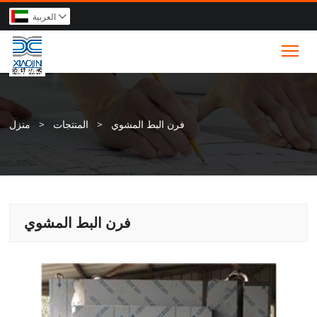
العربية

Tog
فرن البط المشوي
>
المنتجات
>
منزل
فرن البط المشوي