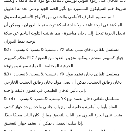
باب الدخان على رغوة البولي يوريثين بالكامل مع قوة عالية كاملة ، ويعتمد
شريط ختم السيليكون المستورد مع تأثير الختم الجيد وعمر الخدمة الطويل
؛ تم تصميم الطرف الأمامي والخلفي من الألواح الأساسية لصندوق
الماكينة في لوحة ثابتة ، ولا حاجة لسكة توجيه نمط الدوران ، ويمكن أن
تجعل العربة تدخل إلى دخان مباشرة ، مما يتجنب التلوث الناجم عن سكة
توجيه نمط الدوران.
&نبسب; &نبسب; &نبسب; （2 ، YX مسلسل تلقائي دخان تتبنى نظام
تحكم كمبيوتر PLC / جهاز كمبيوتر متقدم ، يمكنها تخزين العديد من الصيغ
الحرفية المختلفة ، العملية سهلة وموثوقة
&نبسب; &نبسب; &نبسب; （3 ، YX مسلسل تلقائي دخان تعتمد مولد
دخان رقائق الخشب. يمكن أن يصل مولد دخان رقائق الخشب الخارجي
إلى تأثير الدخان الطبيعي في غضون دقيقة واحدة.
&نبسب; &نبسب; &نبسب; （4） YX مسلسل تلقائي دخان تعتمد نوع
القناة بأبواب أمامية وخلفية أو نوع باب جانبي واحد. يوجد جهاز كشف
مثبت على الجزء العلوي من الباب للتحقق مما إذا كان الباب مغلقًا جيدًا.
إذا طلب العميل ، يمكن أن يعتمد جهاز التعشيق.