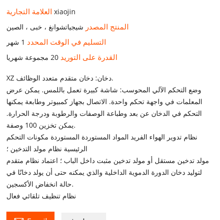
العلامة التجارية
xiaojin
المنتج المصدر
شيجياتشوانغ ، خبى ، الصين
التسليم في الوقت المحدد
1 شهر
القدرة على التوريد
20 مجموعة شهريا
XZ دخان: دخان متقدم متعدد الوظائف.
وضع التحكم الآلي المحوسب: شاشة كبيرة تعمل باللمس. يمكن عرض
المعلمات في واجهة تحكم واحدة. الاتصال بجهاز كمبيوتر وطابعة يمكنها
التحكم في الدخان عن بعد وطباعة الوصفات والرطوبة ودرجة الحرارة.
يمكن تخزين 100 وصفة.
نظام تدوير الهواء الفريد المواد المستوردة المستوردة مكونات التحكم
الرئيسية نظام مولد التدخين ؛
مولد تدخين مستقل أو مولد تدخين مثبت داخل الباب ؛ اعتماد نظام متقدم
لتوليد دخان الدورة الدموية الداخلية والذي يمكنه حتى أن يولد دخانًا في
حالة انخفاض الأكسجين.
نظام تنظيف تلقائي فعال