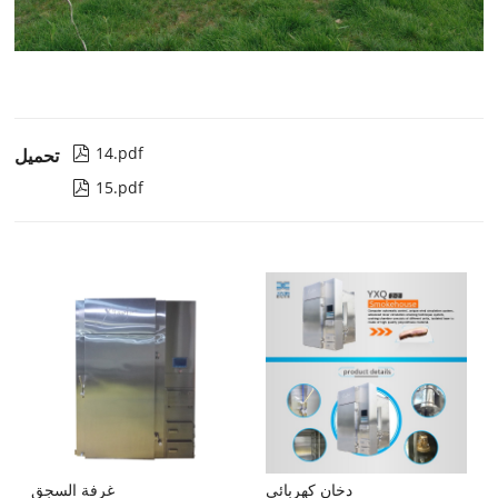
14.pdf

تحميل
15.pdf

دخان كهربائي
غرفة السجق