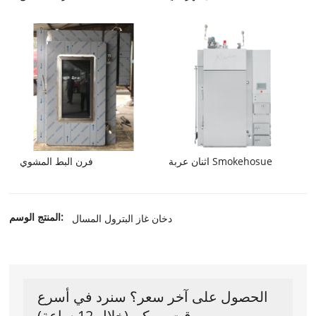
اثنان عربة Smokehosue
فرن البط المشوي
المنتج الوسم:
دخان غاز البترول المسال
الحصول على آخر سعر؟ سنرد في أسرع
وقت ممكن (خلال 12 ساعة)