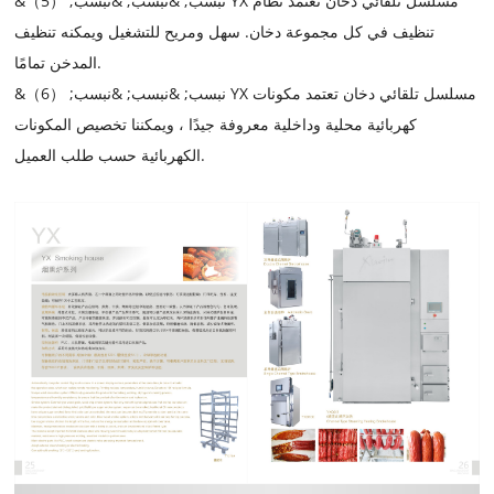
&نبسب; &نبسب; &نبسب; （5） YX مسلسل تلقائي دخان تعتمد نظام
تنظيف في كل مجموعة دخان. سهل ومريح للتشغيل ويمكنه تنظيف
المدخن تمامًا.
&نبسب; &نبسب; &نبسب; （6） YX مسلسل تلقائي دخان تعتمد مكونات
كهربائية محلية وداخلية معروفة جيدًا ، ويمكننا تخصيص المكونات
الكهربائية حسب طلب العميل.