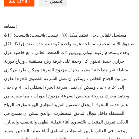

تحميل
Email

سمات:
&نبسب; &نبسب; &نبسب;（1 ، YX مسلسل تلقائي دخان تعتمد هيكل
صندوق الآلة المجمع ، مساحة عربة واحدة كوحدة واحدة. صندوق الآلة لكل
وحدة يستخدم رغوة البولي يوريثين ذات الضغط العالي ، مع خاصية عزل
حراري جيدة. تحتوي كل وحدة على غرفة رياح مستقلة ، ورياح دورية
متبادلة غير متداخلة ؛ يعتمد محرك مزدوج السرعة ومكره طرد مركزي
من نوع الجناح الخاص ، ويمكن أن تصل السرعة القصوى للجزء العلوي
إلى 24 م / ث ، ويمكن أن تصل سرعة الجزء السفلي إلى 4 م / ث ،
ويعتمد محرك مروحة منخفض السرعة مزدوج الدوران ، مما سيزيد من
عمر خدمة المحرك ؛ يجعل التصميم الفريد لمجاري الهواء وغرفة الرياح
المستقلة داخل مجال التدفق المضطرب ، والذي يمكن أن يضمن في
الغالب تمزيق المنتجات بالتساوي أثناء عملية الطهي والتجفيف والبخار ،
ويضمن في الغالب تلوين المنتجات بالتساوي أثناء عملية التدخين. يعتمد