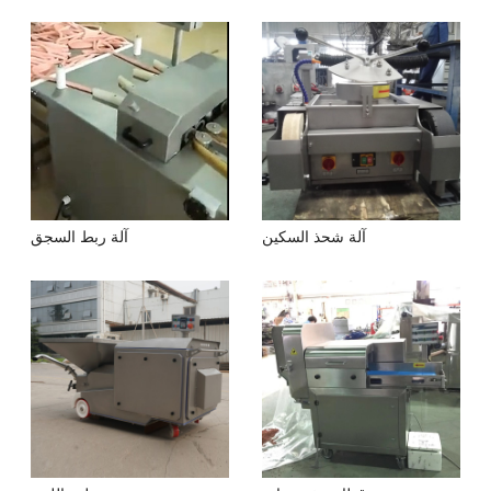
آلة شحذ السكين
آلة ربط السجق